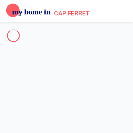
CAP FERRET
The Cap Ferret peninsula
-
Votre recherche
SEARCH
Vos filtres
Appliquer
Arriving